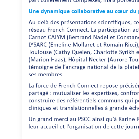
particulièrement complexes, mais porteurs
Une dynamique collaborative au cœur du 
Au-delà des présentations scientifiques, cet
réseau French Connect. La participation ac
Carnot CALYM (Bertrand Nadel et Constance
LYSARC (Emeline Mollaret et Romain Ricci),
Toulouse (Cathy Quelen, Charlotte Syrikh 
(Marion Haas), Hôpital Necker (Aurore Touz
témoigne de l’ancrage national de la plate
ses membres.
La force de French Connect repose précisém
partagé : mutualiser les expertises, confro
construire des référentiels communs qui p
cliniques et translationnelles à grande éche
Un grand merci au PSCC ainsi qu’à Karine
leur accueil et l’organisation de cette jour