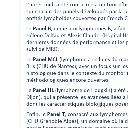
L’après-midi a été consacrée à un tour d’ho
sur chacun des panels développés par la pla
entités lymphoïdes couvertes par French 
Le
Panel B
, dédié aux lymphomes B, a fait 
Hélène Delfau et Alexis Claudel (Hôpital He
dernières données de performance et les pe
suivi de MRD.
Le
Panel MCL
(lymphome à cellules du man
Bris (CHU de Nantes), avec un focus sur les
histologique dans le contexte du monitorin
méthodologiques encore ouvertes.
Le
Panel HL
(lymphome de Hodgkin) a été a
Dijon), qui a présenté les avancées liées à 
dont les caractéristiques biologiques posen
Enfin, le
Panel T
, consacré aux lymphomes T
(CHU Grenoble Alpes), un domaine où la dé