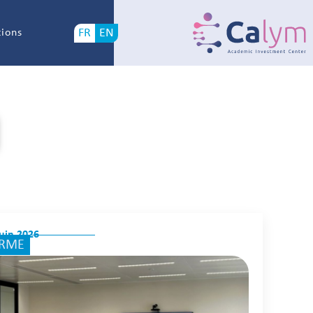
FR
EN
tions
juin 2026
ORME